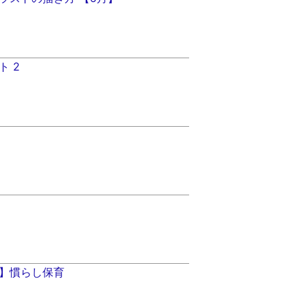
ト 2
】慣らし保育