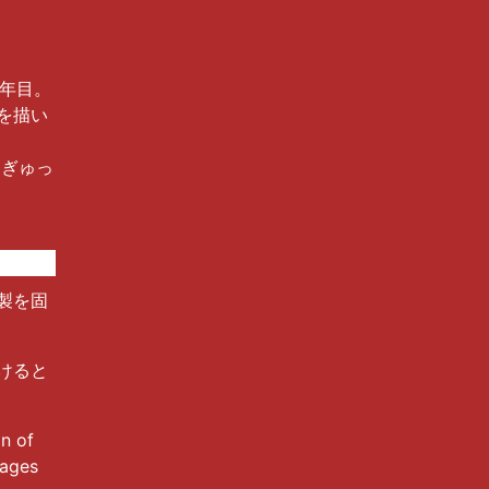
7年目。
を描い
「ぎゅっ
製を固
けると
n of
mages