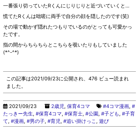
一番張り切っていたRくんにじりじりと近づいていくと…
慌てたRくんは咄嗟に両手で自分の顔を隠したのです(笑)
その場で動かず隠れたつもりでいるのがとっても可愛かっ
たです。
指の間からちらちらとこちらを覗いたりもしていました
(*^-^*)
この記事は2021/09/23に公開され、476 ビュー読まれ
ました。
2021/09/23
2歳児
,
保育4コマ
#4コマ漫画
,
#
たっきー先生
,
#保育4コマ
,
#保育士
,
#公園
,
#子ども
,
#子育
て
,
#漫画
,
#男の子
,
#育児
,
#追い掛けっこ
,
遊び