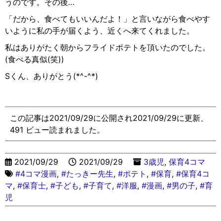
うのです。その後…
「だから、食べてもいいんだよ！」と言いながら食べやす
いように私の手が届くよう、近くへ来てくれました。
私はありがたく朝からフライドポテトを頂いたのでした。
(食べる真似(笑))
Sくん、ありがとう(*^-^*)
この記事は2021/09/29に公開され2021/09/29に更新、
491 ビュー読まれました。
2021/09/29
2021/09/29
3歳児
,
保育4コマ
#4コマ漫画
,
#たっきー先生
,
#ポテト
,
#保育
,
#保育4コ
マ
,
#保育士
,
#子ども
,
#子育て
,
#洋服
,
#漫画
,
#男の子
,
#育
児