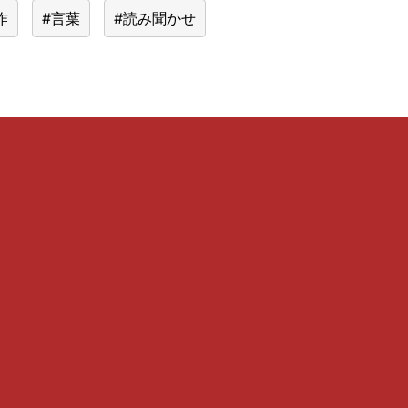
作
#言葉
#読み聞かせ