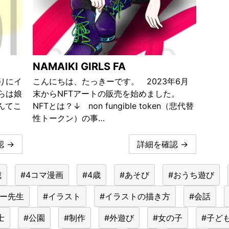
NAMAIKI GIRLS FA
りにイ
こんにちは、たっきーです。 2023年6月
らは娘
末からNFTアートの販売を始めました。
んてこ
NFTとは？↓ non fungible token（悲代替
性トークン）の事…
 →
詳細を確認 →
歳
#4コマ漫画
#4歳
#あそび
#おうち遊び
きー先生
#イラスト
#イラストの描き方
#会話
士
#公園
#制作
#外遊び
#女の子
#子ど