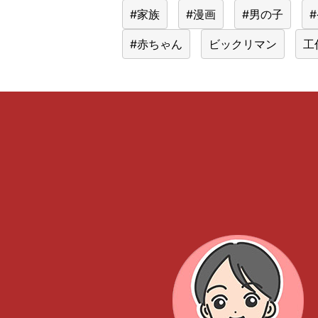
#家族
#漫画
#男の子
#赤ちゃん
ビックリマン
工