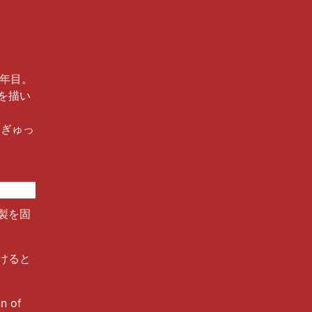
7年目。
を描い
「ぎゅっ
製を固
けると
n of