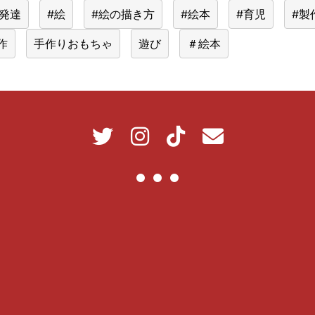
#発達
#絵
#絵の描き方
#絵本
#育児
#製
作
手作りおもちゃ
遊び
＃絵本