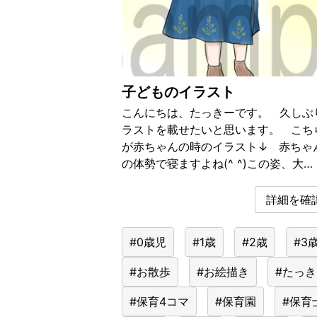
子どものイラスト
こんにちは、たっきーです。 久しぶ
ラストを載せたいと思います。 こち
が赤ちゃんの時のイラスト↓ 赤ちゃ
の体勢で寝ますよね(^ ^)この姿、大…
詳細を確認
#0歳児
#1歳
#2歳
#3
#お散歩
#お絵描き
#たっ
#保育4コマ
#保育園
#保育