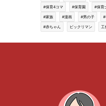
#保育4コマ
#保育園
#保育
#家族
#漫画
#男の子
#赤ちゃん
ビックリマン
工