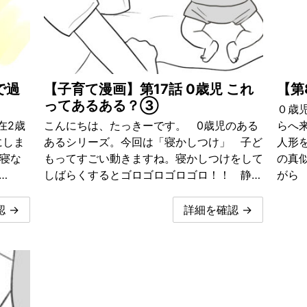
で過
【子育て漫画】第17話 0歳児 これ
【第
ってあるある？③
０歳
在2歳
こんにちは、たっきーです。 0歳児のある
らへ
にしま
あるシリーズ。今回は「寝かしつけ」 子ど
人形
々寝な
もってすごい動きますね。寝かしつけをして
の真
…
しばらくするとゴロゴロゴロゴロ！！ 静…
がら
 →
詳細を確認 →