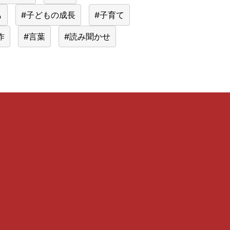
も
#子どもの成長
#子育て
作
#言葉
#読み聞かせ