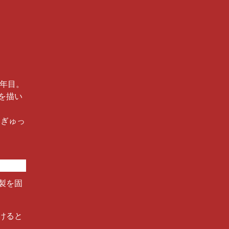
7年目。
を描い
「ぎゅっ
製を固
けると