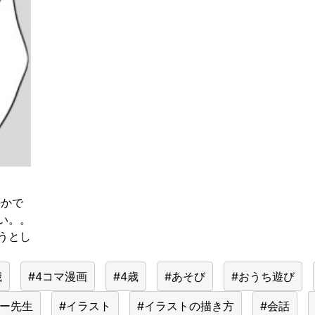
静かで
い。。
うとし
歳
#4コマ漫画
#4歳
#あそび
#おうち遊び
きー先生
#イラスト
#イラストの描き方
#会話