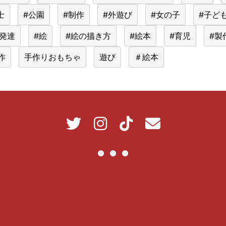
士
#公園
#制作
#外遊び
#女の子
#子ど
#発達
#絵
#絵の描き方
#絵本
#育児
#製
作
手作りおもちゃ
遊び
＃絵本