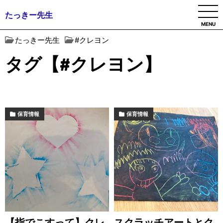
たっきー先生
MENU
たっきー先生
#クレヨン
タグ【#クレヨン】
保育情報
保育情報
【指でこすって】クレ
スクラッチアートとク