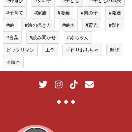
#外遊び
#女の子
#子ども
#子どもの成長
#子育て
#家族
#漫画
#男の子
#発達
#絵
#絵の描き方
#絵本
#育児
#製作
#言葉
#読み聞かせ
#赤ちゃん
ビックリマン
工作
手作りおもちゃ
遊び
＃絵本