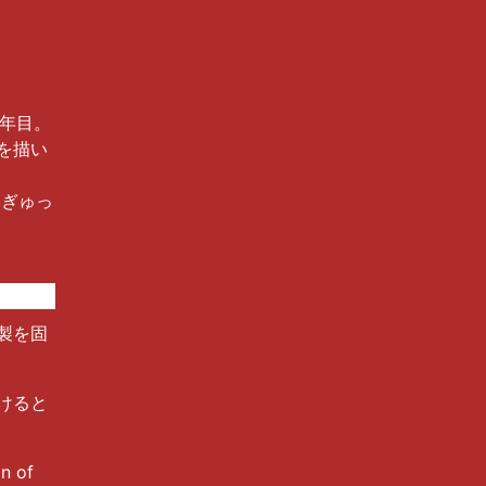
7年目。
を描い
「ぎゅっ
製を固
けると
n of