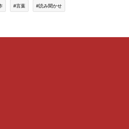
作
#言葉
#読み聞かせ