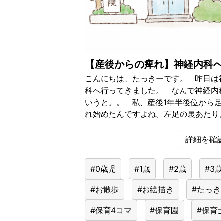
【産後からの痺れ】神経内科
こんにちは、たっきーです。 昨日は
科へ行ってきました。 なんで神経内
いうと。。 私、産後1年半後位から
れ始めたんですよね。左足の裏あたり。
詳細を確認
#0歳児
#1歳
#2歳
#3
#お散歩
#お絵描き
#たっ
#保育4コマ
#保育園
#保育