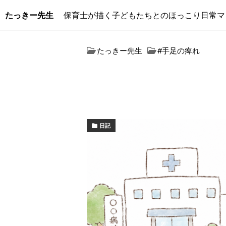
たっきー先生
保育士が描く子どもたちとのほっこり日常マ
たっきー先生
#手足の痺れ
日記