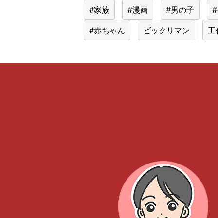
#家族
#漫画
#男の子
#赤ちゃん
ビックリマン
工