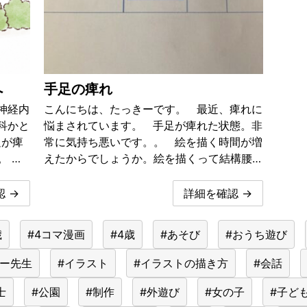
へ
手足の痺れ
神経内
こんにちは、たっきーです。 最近、痺れに
科かと
悩まされています。 手足が痺れた状態。非
足が痺
常に気持ち悪いです。。 絵を描く時間が増
 …
えたからでしょうか。絵を描くって結構腰…
 →
詳細を確認 →
歳
#4コマ漫画
#4歳
#あそび
#おうち遊び
きー先生
#イラスト
#イラストの描き方
#会話
士
#公園
#制作
#外遊び
#女の子
#子ど