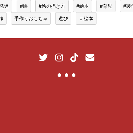
#発達
#絵
#絵の描き方
#絵本
#育児
#製
作
手作りおもちゃ
遊び
＃絵本