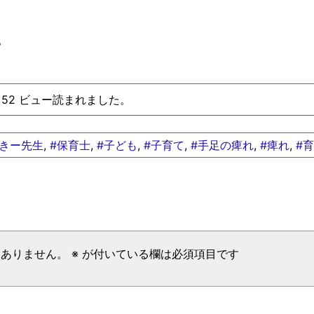
。
れ、52 ビュー読まれました。
っきー先生
,
#保育士
,
#子ども
,
#子育て
,
#手足の痺れ
,
#痺れ
,
#
はありません。
※
が付いている欄は必須項目です