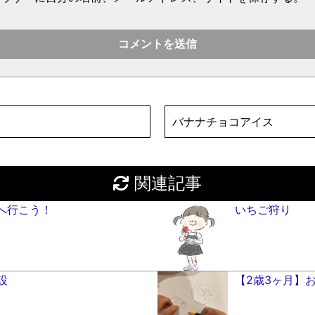
バナナチョコアイス
関連記事
へ行こう！
いちご狩り
設
【2歳3ヶ月】