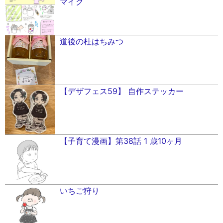
マイク
道後の杜はちみつ
【デザフェス59】 自作ステッカー
【子育て漫画】第38話 1 歳10ヶ月
いちご狩り