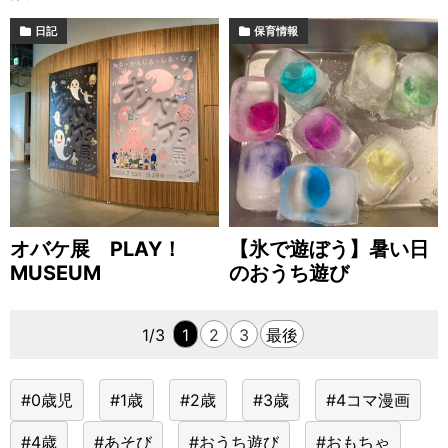
日記
保育情報
オバケ展 PLAY！
【氷で遊ぼう】暑い日
MUSEUM
のおうち遊び
1/3
1
2
3
最後
#0歳児
#1歳
#2歳
#3歳
#4コマ漫画
#4歳
#あそび
#おうち遊び
#おもちゃ