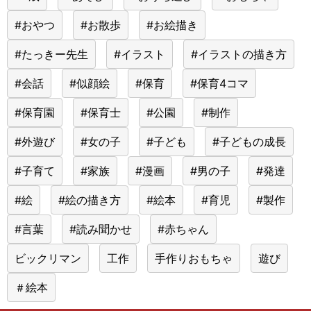
#おやつ
#お散歩
#お絵描き
#たっきー先生
#イラスト
#イラストの描き方
#会話
#似顔絵
#保育
#保育4コマ
#保育園
#保育士
#公園
#制作
#外遊び
#女の子
#子ども
#子どもの成長
#子育て
#家族
#漫画
#男の子
#発達
#絵
#絵の描き方
#絵本
#育児
#製作
#言葉
#読み聞かせ
#赤ちゃん
ビックリマン
工作
手作りおもちゃ
遊び
＃絵本