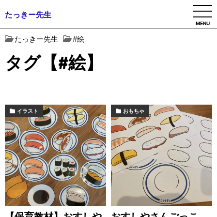
たっきー先生
MENU
たっきー先生
#絵
タグ【#絵】
イラスト
おもちゃ
【保育教材】おすしや
おすしやさんごっこ