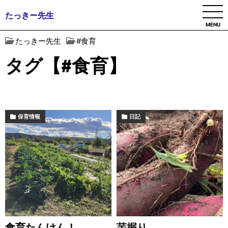
たっきー先生
MENU
たっきー先生
#食育
タグ【#食育】
保育情報
日記
食育たんけん！
芋掘り