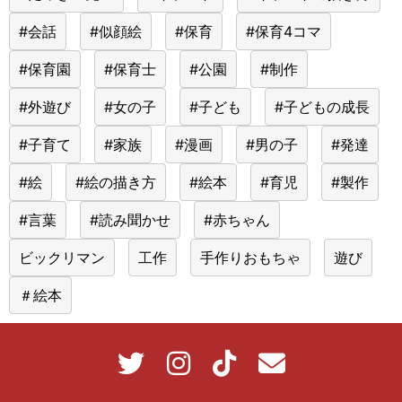
#会話
#似顔絵
#保育
#保育4コマ
#保育園
#保育士
#公園
#制作
#外遊び
#女の子
#子ども
#子どもの成長
#子育て
#家族
#漫画
#男の子
#発達
#絵
#絵の描き方
#絵本
#育児
#製作
#言葉
#読み聞かせ
#赤ちゃん
ビックリマン
工作
手作りおもちゃ
遊び
＃絵本