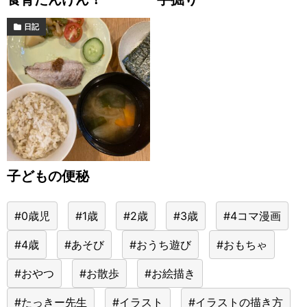
日記
子どもの便秘
#0歳児
#1歳
#2歳
#3歳
#4コマ漫画
#4歳
#あそび
#おうち遊び
#おもちゃ
#おやつ
#お散歩
#お絵描き
#たっきー先生
#イラスト
#イラストの描き方