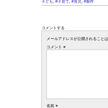
子ども
,
#子育て
,
#育児
,
#製作
コメントする
メールアドレスが公開されること
コメント
※
名前
※