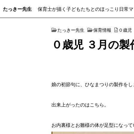
たっきー先生
保育士が描く子どもたちとのほっこり日常マ
たっきー先生
保育情報
０歳児
０歳児 ３月の製
娘の初節句に、ひなまつりの製作をし
出来上がったのはこちら。
お内裏様とお雛様の体が足型になって