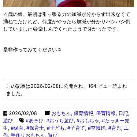
４歳の娘、最初は引っ張る力の加減が分からず出来なくて
拗ねてたけれど、何度かやったら加減が分かりバシバシ倒
していました😂楽しんでくれたようで良かったです。
是非作ってみてください☺️
この記事は2026/02/08に公開され、164 ビュー読まれ
ました。
2026/02/08
おもちゃ
,
保育情報
,
保育情報
,
日記
,
遊び
#あそび
,
#おうち遊び
,
#おもちゃ
,
#たっきー先
生
,
#保育
,
#保育士
,
#子ども
,
#子育て
,
#空気砲
,
#育児
,
工
作
,
手作りおもちゃ
,
遊び