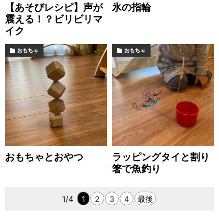
【あそびレシピ】声が
氷の指輪
震える！？ビリビリマ
イク
おもちゃ
おもちゃ
おもちゃとおやつ
ラッピングタイと割り
箸で魚釣り
1/4
1
2
3
4
最後