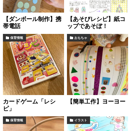
【ダンボール制作】携
【あそびレシピ】紙コ
帯電話
ップであそぼ！
保育情報
おもちゃ
カードゲーム「レシ
【簡単工作】ヨーヨー
ピ」
保育情報
イラスト