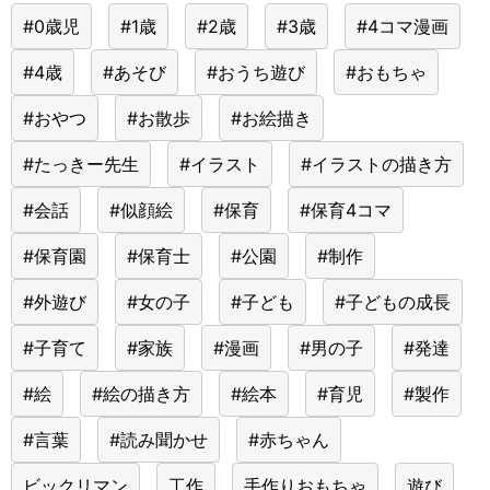
#0歳児
#1歳
#2歳
#3歳
#4コマ漫画
#4歳
#あそび
#おうち遊び
#おもちゃ
#おやつ
#お散歩
#お絵描き
#たっきー先生
#イラスト
#イラストの描き方
#会話
#似顔絵
#保育
#保育4コマ
#保育園
#保育士
#公園
#制作
#外遊び
#女の子
#子ども
#子どもの成長
#子育て
#家族
#漫画
#男の子
#発達
#絵
#絵の描き方
#絵本
#育児
#製作
#言葉
#読み聞かせ
#赤ちゃん
ビックリマン
工作
手作りおもちゃ
遊び