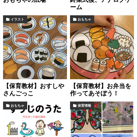
ーム
イラスト
おもちゃ
【保育教材】おすしや
【保育教材】お弁当を
さんごっこ
作ってあそぼう！
おもちゃ
保育情報