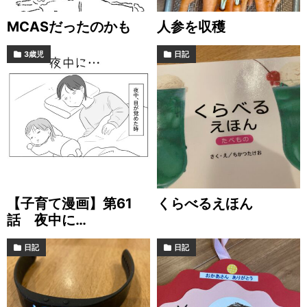
MCASだったのかも
人参を収穫
3歳児
日記
【子育て漫画】第61
くらべるえほん
話 夜中に…
日記
日記