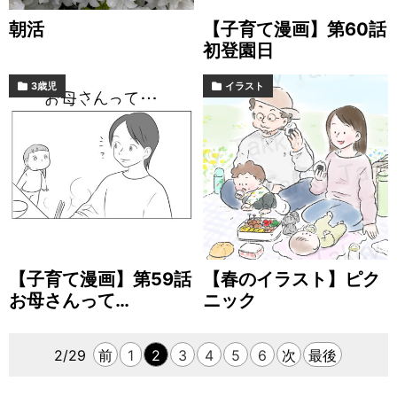
朝活
【子育て漫画】第60話
初登園日
3歳児
イラスト
【子育て漫画】第59話
【春のイラスト】ピク
お母さんって…
ニック
2/29
前
1
2
3
4
5
6
次
最後