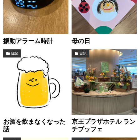
振動アラーム時計
母の日
日記
日記
お酒を飲まなくなった
京王プラザホテル ラン
話
チブッフェ