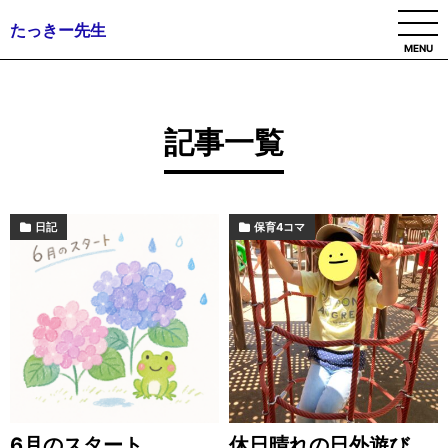
たっきー先生
MENU
記事一覧
日記
保育4コマ
6月のスタート
休日晴れの日外遊び