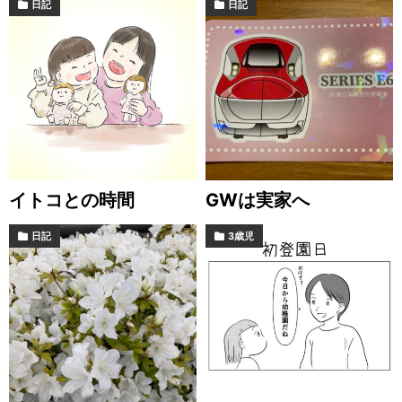
日記
日記
イトコとの時間
GWは実家へ
日記
3歳児